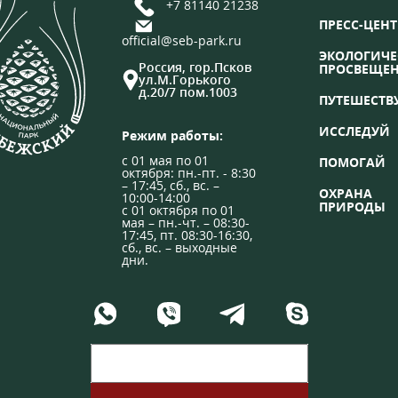
+7 81140 21238
ПРЕСС-ЦЕНТ
official@seb-park.ru
ЭКОЛОГИЧЕ
Россия, гор.Псков
ПРОСВЕЩЕ
ул.М.Горького
д.20/7 пом.1003
ПУТЕШЕСТВ
ИССЛЕДУЙ
Режим работы:
с 01 мая по 01
ПОМОГАЙ
октября: пн.-пт. - 8:30
– 17:45, сб., вс. –
ОХРАНА
10:00-14:00
ПРИРОДЫ
с 01 октября по 01
мая – пн.-чт. – 08:30-
17:45, пт. 08:30-16:30,
сб., вс. – выходные
дни.