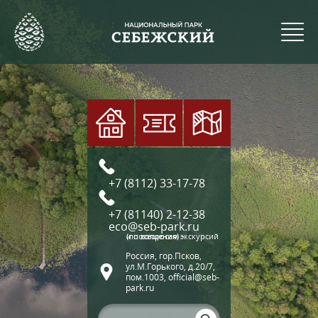
+7 (8112) 33-17-78
+7 (81140) 2-12-38
eco@seb-park.ru
(по вопросам экскурсий и посещения)
Россия, гор.Псков,
ул.М.Горького, д.20/7,
пом.1003, official@seb-
park.ru