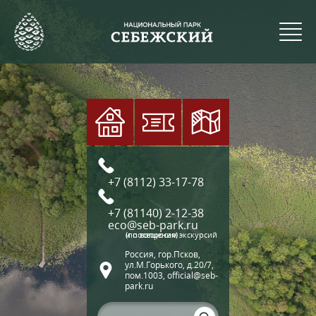
+7 (8112) 33-17-78
+7 (81140) 2-12-38
eco@seb-park.ru
(по вопросам экскурсий и посещения)
Россия, гор.Псков,
ул.М.Горького, д.20/7,
пом.1003, official@seb-
park.ru