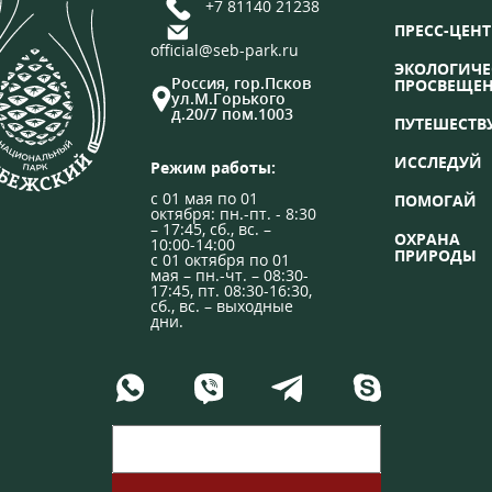
+7 81140 21238
ПРЕСС-ЦЕНТ
official@seb-park.ru
ЭКОЛОГИЧЕ
Россия, гор.Псков
ПРОСВЕЩЕ
ул.М.Горького
д.20/7 пом.1003
ПУТЕШЕСТВ
ИССЛЕДУЙ
Режим работы:
с 01 мая по 01
ПОМОГАЙ
октября: пн.-пт. - 8:30
– 17:45, сб., вс. –
ОХРАНА
10:00-14:00
ПРИРОДЫ
с 01 октября по 01
мая – пн.-чт. – 08:30-
17:45, пт. 08:30-16:30,
сб., вс. – выходные
дни.