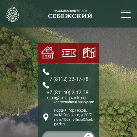
+7 (8112) 33-17-78
+7 (81140) 2-12-38
eco@seb-park.ru
(по вопросам экскурсий и посещения)
Россия, гор.Псков,
ул.М.Горького, д.20/7,
пом.1003, official@seb-
park.ru