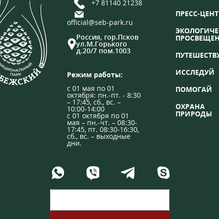
+7 81140 21238
ПРЕСС-ЦЕНТ
official@seb-park.ru
ЭКОЛОГИЧЕ
Россия, гор.Псков
ПРОСВЕЩЕ
ул.М.Горького
д.20/7 пом.1003
ПУТЕШЕСТВ
ИССЛЕДУЙ
Режим работы:
с 01 мая по 01
ПОМОГАЙ
октября: пн.-пт. - 8:30
– 17:45, сб., вс. –
ОХРАНА
10:00-14:00
ПРИРОДЫ
с 01 октября по 01
мая – пн.-чт. – 08:30-
17:45, пт. 08:30-16:30,
сб., вс. – выходные
дни.