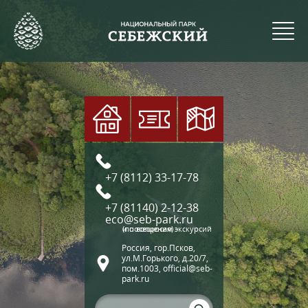
+7 (8112) 33-17-78
+7 (81140) 2-12-38
eco@seb-park.ru
(по вопросам экскурсий и посещения)
Россия, гор.Псков,
ул.М.Горького, д.20/7,
пом.1003, official@seb-
park.ru