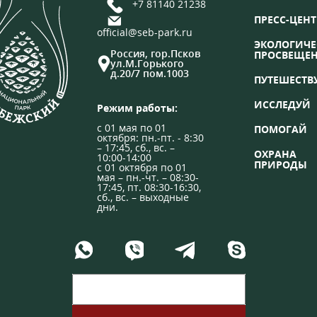
+7 81140 21238
ПРЕСС-ЦЕНТ
official@seb-park.ru
ЭКОЛОГИЧЕ
Россия, гор.Псков
ПРОСВЕЩЕ
ул.М.Горького
д.20/7 пом.1003
ПУТЕШЕСТВ
ИССЛЕДУЙ
Режим работы:
с 01 мая по 01
ПОМОГАЙ
октября: пн.-пт. - 8:30
– 17:45, сб., вс. –
ОХРАНА
10:00-14:00
ПРИРОДЫ
с 01 октября по 01
мая – пн.-чт. – 08:30-
17:45, пт. 08:30-16:30,
сб., вс. – выходные
дни.