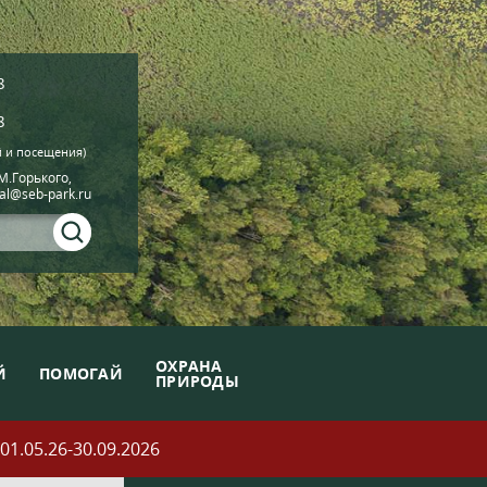
8
8
й и посещения)
.М.Горького,
ial@seb-park.ru
ОХРАНА
Й
ПОМОГАЙ
ПРИРОДЫ
05.26-30.09.2026