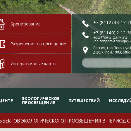
+7 (8112) 33-17-7
Бронирование
+7 (81140) 2-12-3
eco@seb-park.ru
(по вопросам экскурси
Разрешение на посещение
Россия, гор.Псков, ул
д.20/7, пом.1003, offic
Интерактивные карты
ЭКОЛОГИЧЕСКОЕ
ЦЕНТР
ПУТЕШЕСТВУЙ
ИССЛЕДУ
ПРОСВЕЩЕНИЕ
ЪЕКТОВ ЭКОЛОГИЧЕСКОГО ПРОСВЕЩЕНИЯ В ПЕРИОД С 01.