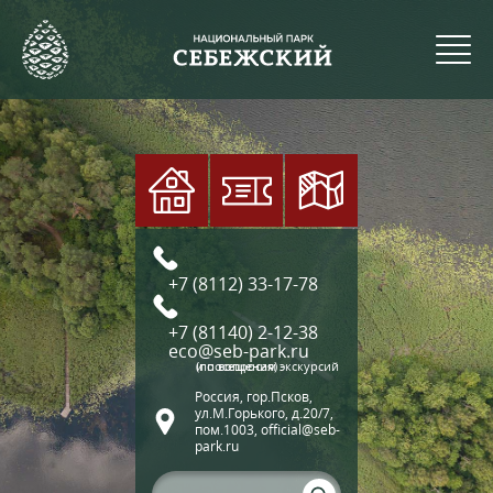
+7 (8112) 33-17-78
+7 (81140) 2-12-38
eco@seb-park.ru
(по вопросам экскурсий и посещения)
Россия, гор.Псков,
ул.М.Горького, д.20/7,
пом.1003, official@seb-
park.ru