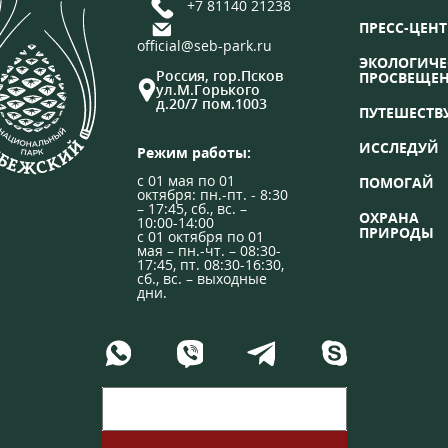
+7 81140 21238
ПРЕСС-ЦЕНТ
official@seb-park.ru
ЭКОЛОГИЧЕ
Россия, гор.Псков
ПРОСВЕЩЕ
ул.М.Горького
д.20/7 пом.1003
ПУТЕШЕСТВ
ИССЛЕДУЙ
Режим работы:
с 01 мая по 01
ПОМОГАЙ
октября: пн.-пт. - 8:30
– 17:45, сб., вс. –
ОХРАНА
10:00-14:00
ПРИРОДЫ
с 01 октября по 01
мая – пн.-чт. – 08:30-
17:45, пт. 08:30-16:30,
сб., вс. – выходные
дни.