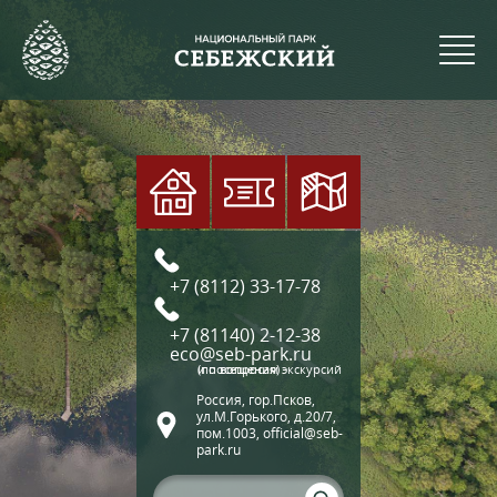
+7 (8112) 33-17-78
+7 (81140) 2-12-38
eco@seb-park.ru
(по вопросам экскурсий и посещения)
Россия, гор.Псков,
ул.М.Горького, д.20/7,
пом.1003, official@seb-
park.ru