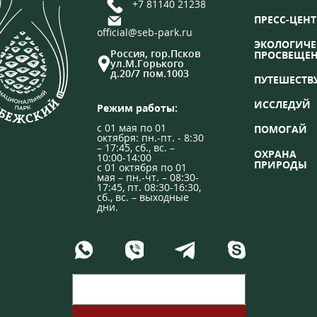
+7 81140 21238
ПРЕСС-ЦЕНТ
official@seb-park.ru
ЭКОЛОГИЧЕ
Россия, гор.Псков
ПРОСВЕЩЕ
ул.М.Горького
д.20/7 пом.1003
ПУТЕШЕСТВ
ИССЛЕДУЙ
Режим работы:
с 01 мая по 01
ПОМОГАЙ
октября: пн.-пт. - 8:30
– 17:45, сб., вс. –
ОХРАНА
10:00-14:00
ПРИРОДЫ
с 01 октября по 01
мая – пн.-чт. – 08:30-
17:45, пт. 08:30-16:30,
сб., вс. – выходные
дни.