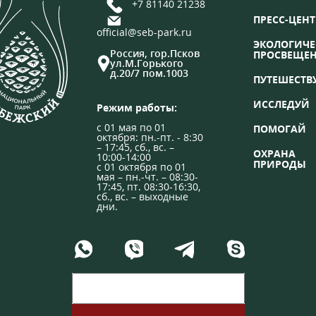
+7 81140 21238
ПРЕСС-ЦЕНТ
official@seb-park.ru
ЭКОЛОГИЧЕ
Россия, гор.Псков
ПРОСВЕЩЕ
ул.М.Горького
д.20/7 пом.1003
ПУТЕШЕСТВ
ИССЛЕДУЙ
Режим работы:
с 01 мая по 01
ПОМОГАЙ
октября: пн.-пт. - 8:30
– 17:45, сб., вс. –
ОХРАНА
10:00-14:00
ПРИРОДЫ
с 01 октября по 01
мая – пн.-чт. – 08:30-
17:45, пт. 08:30-16:30,
сб., вс. – выходные
дни.