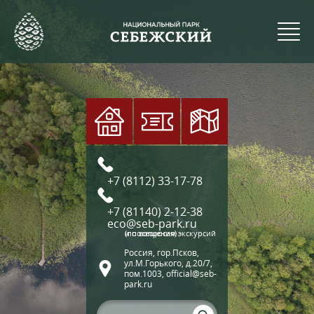
+7 (8112) 33-17-78
+7 (81140) 2-12-38
eco@seb-park.ru
(по вопросам экскурсий и посещения)
Россия, гор.Псков,
ул.М.Горького, д.20/7,
пом.1003, official@seb-
park.ru