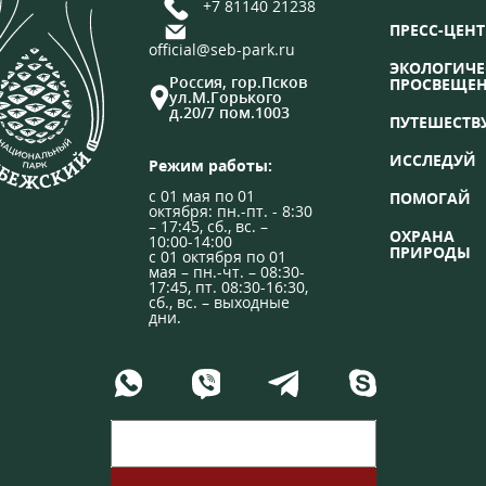
+7 81140 21238
ПРЕСС-ЦЕНТ
official@seb-park.ru
ЭКОЛОГИЧЕ
Россия, гор.Псков
ПРОСВЕЩЕ
ул.М.Горького
д.20/7 пом.1003
ПУТЕШЕСТВ
ИССЛЕДУЙ
Режим работы:
с 01 мая по 01
ПОМОГАЙ
октября: пн.-пт. - 8:30
– 17:45, сб., вс. –
ОХРАНА
10:00-14:00
ПРИРОДЫ
с 01 октября по 01
мая – пн.-чт. – 08:30-
17:45, пт. 08:30-16:30,
сб., вс. – выходные
дни.