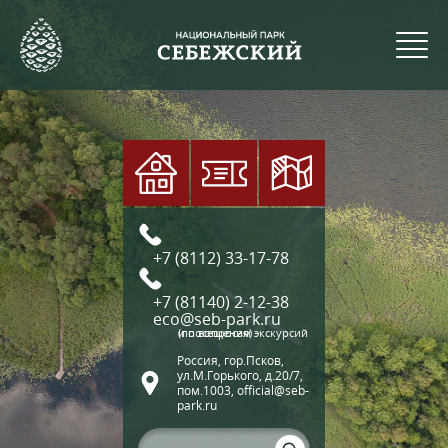
+7 (8112) 33-17-78
+7 (81140) 2-12-38
eco@seb-park.ru
(по вопросам экскурсий и посещения)
Россия, гор.Псков,
ул.М.Горького, д.20/7,
пом.1003, official@seb-
park.ru