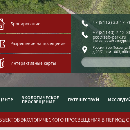
+7 (8112) 33-17-7
Бронирование
+7 (81140) 2-12-3
eco@seb-park.ru
(по вопросам экскурси
Разрешение на посещение
Россия, гор.Псков, ул
д.20/7, пом.1003, offic
Интерактивные карты
ЭКОЛОГИЧЕСКОЕ
ЦЕНТР
ПУТЕШЕСТВУЙ
ИССЛЕДУ
ПРОСВЕЩЕНИЕ
ЪЕКТОВ ЭКОЛОГИЧЕСКОГО ПРОСВЕЩЕНИЯ В ПЕРИОД С 01.