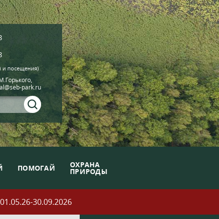
8
8
й и посещения)
.М.Горького,
ial@seb-park.ru
ОХРАНА
Й
ПОМОГАЙ
ПРИРОДЫ
05.26-30.09.2026