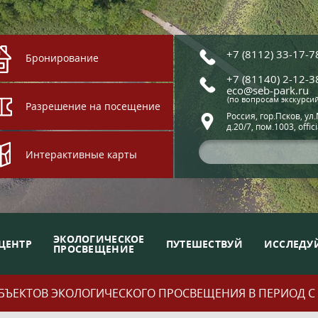
+7 (8112) 33-17-7
Бронирование
+7 (81140) 2-12-3
eco@seb-park.ru
(по вопросам экскурси
Разрешение на посещение
Россия, гор.Псков, ул
д.20/7, пом.1003, offic
Интерактивные карты
ЭКОЛОГИЧЕСКОЕ
ЦЕНТР
ПУТЕШЕСТВУЙ
ИССЛЕДУ
ПРОСВЕЩЕНИЕ
ЪЕКТОВ ЭКОЛОГИЧЕСКОГО ПРОСВЕЩЕНИЯ В ПЕРИОД С 01.