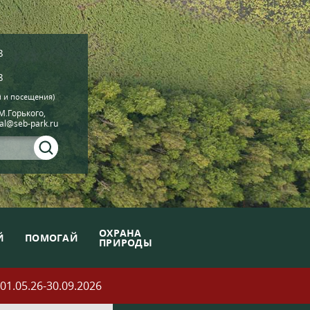
8
8
й и посещения)
.М.Горького,
ial@seb-park.ru
ОХРАНА
Й
ПОМОГАЙ
ПРИРОДЫ
05.26-30.09.2026