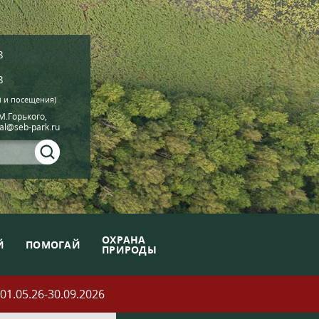
8
8
й и посещения)
.М.Горького,
ial@seb-park.ru
ОХРАНА
Й
ПОМОГАЙ
ПРИРОДЫ
05.26-30.09.2026