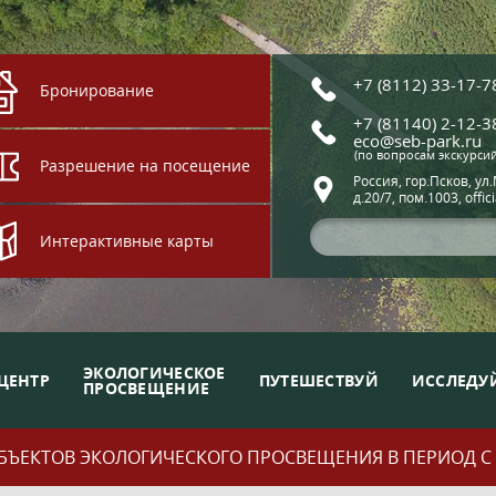
+7 (8112) 33-17-7
Бронирование
+7 (81140) 2-12-3
eco@seb-park.ru
(по вопросам экскурси
Разрешение на посещение
Россия, гор.Псков, ул
д.20/7, пом.1003, offic
Интерактивные карты
ЭКОЛОГИЧЕСКОЕ
ЦЕНТР
ПУТЕШЕСТВУЙ
ИССЛЕДУ
ПРОСВЕЩЕНИЕ
ЪЕКТОВ ЭКОЛОГИЧЕСКОГО ПРОСВЕЩЕНИЯ В ПЕРИОД С 01.