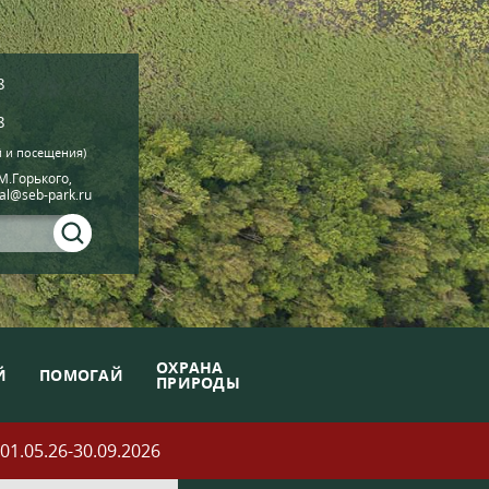
8
8
й и посещения)
.М.Горького,
ial@seb-park.ru
ОХРАНА
Й
ПОМОГАЙ
ПРИРОДЫ
05.26-30.09.2026