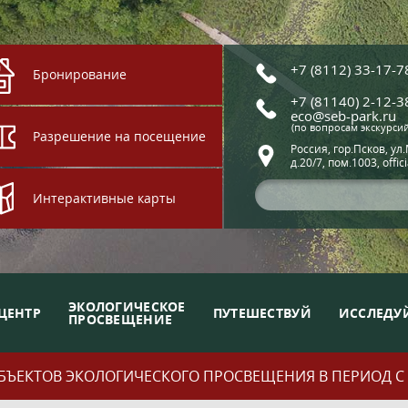
+7 (8112) 33-17-7
Бронирование
+7 (81140) 2-12-3
eco@seb-park.ru
(по вопросам экскурси
Разрешение на посещение
Россия, гор.Псков, ул
д.20/7, пом.1003, offic
Интерактивные карты
ЭКОЛОГИЧЕСКОЕ
ЦЕНТР
ПУТЕШЕСТВУЙ
ИССЛЕДУ
ПРОСВЕЩЕНИЕ
ЪЕКТОВ ЭКОЛОГИЧЕСКОГО ПРОСВЕЩЕНИЯ В ПЕРИОД С 01.