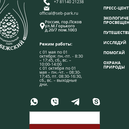
+7 81140 21238
ПРЕСС-ЦЕНТ
official@seb-park.ru
ЭКОЛОГИЧЕ
Россия, гор.Псков
ПРОСВЕЩЕ
ул.М.Горького
д.20/7 пом.1003
ПУТЕШЕСТВ
ИССЛЕДУЙ
Режим работы:
с 01 мая по 01
ПОМОГАЙ
октября: пн.-пт. - 8:30
– 17:45, сб., вс. –
ОХРАНА
10:00-14:00
ПРИРОДЫ
с 01 октября по 01
мая – пн.-чт. – 08:30-
17:45, пт. 08:30-16:30,
сб., вс. – выходные
дни.