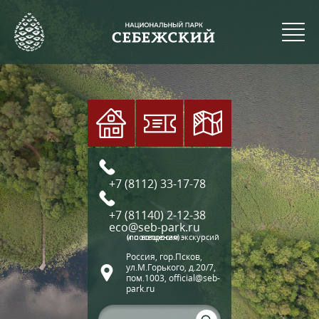
+7 (8112) 33-17-78
+7 (81140) 2-12-38
eco@seb-park.ru
(по вопросам экскурсий и посещения)
Россия, гор.Псков,
ул.М.Горького, д.20/7,
пом.1003, official@seb-
park.ru