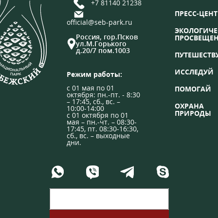
+7 81140 21238
ПРЕСС-ЦЕНТ
official@seb-park.ru
ЭКОЛОГИЧЕ
Россия, гор.Псков
ПРОСВЕЩЕ
ул.М.Горького
д.20/7 пом.1003
ПУТЕШЕСТВ
ИССЛЕДУЙ
Режим работы:
с 01 мая по 01
ПОМОГАЙ
октября: пн.-пт. - 8:30
– 17:45, сб., вс. –
ОХРАНА
10:00-14:00
ПРИРОДЫ
с 01 октября по 01
мая – пн.-чт. – 08:30-
17:45, пт. 08:30-16:30,
сб., вс. – выходные
дни.