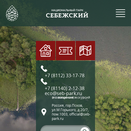
+7 (8112) 33-17-78
+7 (81140) 2-12-38
eco@seb-park.ru
(по вопросам экскурсий и посещения)
Россия, гор.Псков,
ул.М.Горького, д.20/7,
пом.1003, official@seb-
park.ru