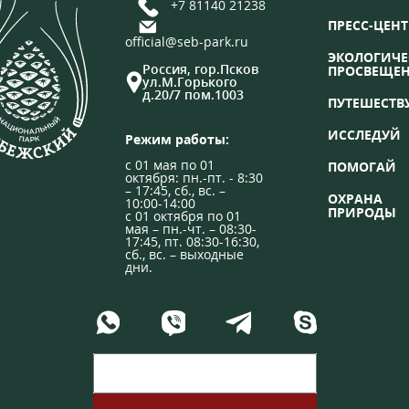
+7 81140 21238
ПРЕСС-ЦЕНТ
official@seb-park.ru
ЭКОЛОГИЧЕ
Россия, гор.Псков
ПРОСВЕЩЕ
ул.М.Горького
д.20/7 пом.1003
ПУТЕШЕСТВ
ИССЛЕДУЙ
Режим работы:
с 01 мая по 01
ПОМОГАЙ
октября: пн.-пт. - 8:30
– 17:45, сб., вс. –
ОХРАНА
10:00-14:00
ПРИРОДЫ
с 01 октября по 01
мая – пн.-чт. – 08:30-
17:45, пт. 08:30-16:30,
сб., вс. – выходные
дни.