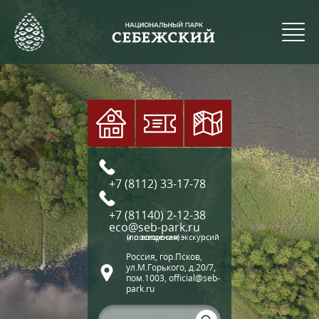
+7 (8112) 33-17-78
+7 (81140) 2-12-38
eco@seb-park.ru
(по вопросам экскурсий и посещения)
Россия, гор.Псков,
ул.М.Горького, д.20/7,
пом.1003, official@seb-
park.ru