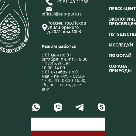
+7 81140 21238
ПРЕСС-ЦЕНТ
official@seb-park.ru
ЭКОЛОГИЧЕ
Россия, гор.Псков
ПРОСВЕЩЕ
ул.М.Горького
д.20/7 пом.1003
ПУТЕШЕСТВ
ИССЛЕДУЙ
Режим работы:
с 01 мая по 01
ПОМОГАЙ
октября: пн.-пт. - 8:30
– 17:45, сб., вс. –
ОХРАНА
10:00-14:00
ПРИРОДЫ
с 01 октября по 01
мая – пн.-чт. – 08:30-
17:45, пт. 08:30-16:30,
сб., вс. – выходные
дни.