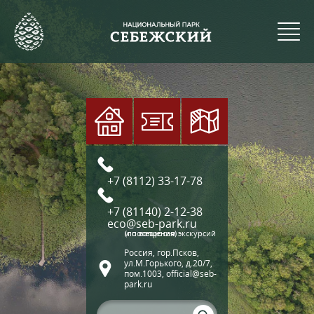
+7 (8112) 33-17-78
+7 (81140) 2-12-38
eco@seb-park.ru
(по вопросам экскурсий и посещения)
Россия, гор.Псков,
ул.М.Горького, д.20/7,
пом.1003, official@seb-
park.ru