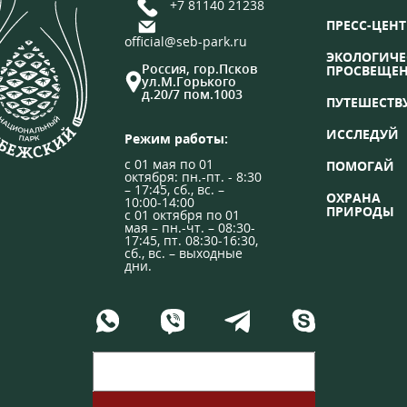
+7 81140 21238
ПРЕСС-ЦЕНТ
official@seb-park.ru
ЭКОЛОГИЧЕ
Россия, гор.Псков
ПРОСВЕЩЕ
ул.М.Горького
д.20/7 пом.1003
ПУТЕШЕСТВ
ИССЛЕДУЙ
Режим работы:
с 01 мая по 01
ПОМОГАЙ
октября: пн.-пт. - 8:30
– 17:45, сб., вс. –
ОХРАНА
10:00-14:00
ПРИРОДЫ
с 01 октября по 01
мая – пн.-чт. – 08:30-
17:45, пт. 08:30-16:30,
сб., вс. – выходные
дни.