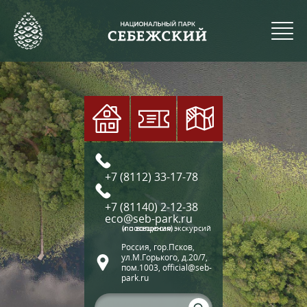
+7 (8112) 33-17-78
+7 (81140) 2-12-38
eco@seb-park.ru
(по вопросам экскурсий и посещения)
Россия, гор.Псков,
ул.М.Горького, д.20/7,
пом.1003, official@seb-
park.ru