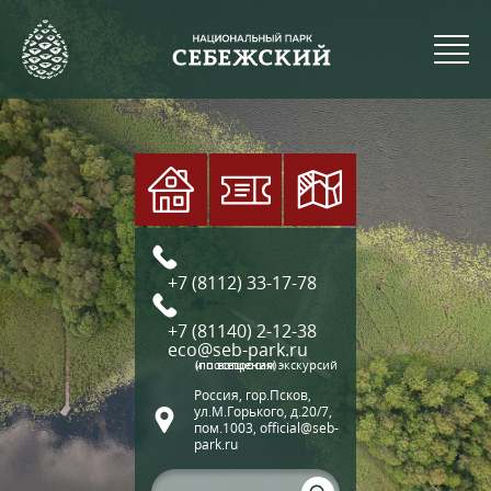
+7 (8112) 33-17-78
+7 (81140) 2-12-38
eco@seb-park.ru
(по вопросам экскурсий и посещения)
Россия, гор.Псков,
ул.М.Горького, д.20/7,
пом.1003, official@seb-
park.ru