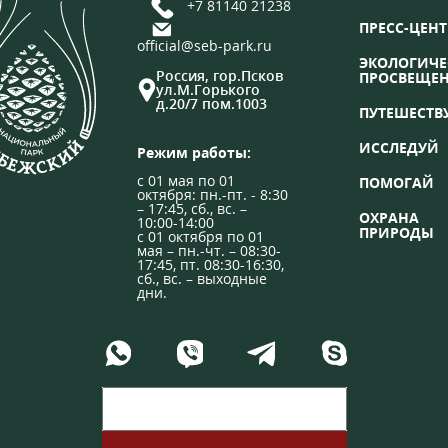
+7 81140 21238
ПРЕСС-ЦЕНТ
official@seb-park.ru
ЭКОЛОГИЧЕ
Россия, гор.Псков
ПРОСВЕЩЕ
ул.М.Горького
д.20/7 пом.1003
ПУТЕШЕСТВ
ИССЛЕДУЙ
Режим работы:
с 01 мая по 01
ПОМОГАЙ
октября: пн.-пт. - 8:30
– 17:45, сб., вс. –
ОХРАНА
10:00-14:00
ПРИРОДЫ
с 01 октября по 01
мая – пн.-чт. – 08:30-
17:45, пт. 08:30-16:30,
сб., вс. – выходные
дни.