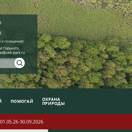
8
8
й и посещения)
.М.Горького,
ial@seb-park.ru
ОХРАНА
Й
ПОМОГАЙ
ПРИРОДЫ
05.26-30.09.2026