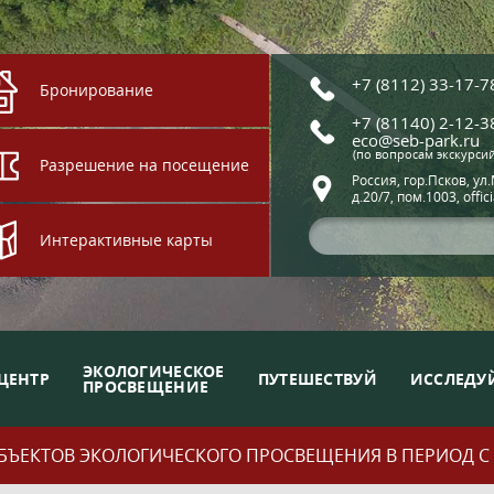
+7 (8112) 33-17-7
Бронирование
+7 (81140) 2-12-3
eco@seb-park.ru
(по вопросам экскурси
Разрешение на посещение
Россия, гор.Псков, ул
д.20/7, пом.1003, offic
Интерактивные карты
ЭКОЛОГИЧЕСКОЕ
ЦЕНТР
ПУТЕШЕСТВУЙ
ИССЛЕДУ
ПРОСВЕЩЕНИЕ
ЪЕКТОВ ЭКОЛОГИЧЕСКОГО ПРОСВЕЩЕНИЯ В ПЕРИОД С 01.