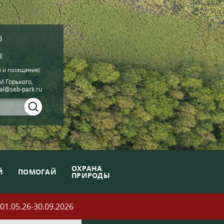
8
8
й и посещения)
.М.Горького,
ial@seb-park.ru
ОХРАНА
Й
ПОМОГАЙ
ПРИРОДЫ
05.26-30.09.2026