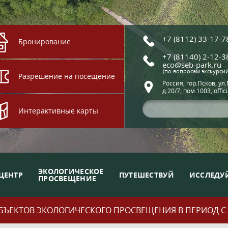
+7 (8112) 33-17-7
Бронирование
+7 (81140) 2-12-3
eco@seb-park.ru
(по вопросам экскурси
Разрешение на посещение
Россия, гор.Псков, ул
д.20/7, пом.1003, offic
Интерактивные карты
ЭКОЛОГИЧЕСКОЕ
ЦЕНТР
ПУТЕШЕСТВУЙ
ИССЛЕДУ
ПРОСВЕЩЕНИЕ
ЪЕКТОВ ЭКОЛОГИЧЕСКОГО ПРОСВЕЩЕНИЯ В ПЕРИОД С 01.