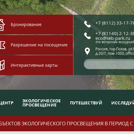
+7 (8112) 33-17-7
Бронирование
+7 (81140) 2-12-3
eco@seb-park.ru
(по вопросам экскурси
Разрешение на посещение
Россия, гор.Псков, ул
д.20/7, пом.1003, offic
Интерактивные карты
ЭКОЛОГИЧЕСКОЕ
ЦЕНТР
ПУТЕШЕСТВУЙ
ИССЛЕДУ
ПРОСВЕЩЕНИЕ
ЪЕКТОВ ЭКОЛОГИЧЕСКОГО ПРОСВЕЩЕНИЯ В ПЕРИОД С 01.