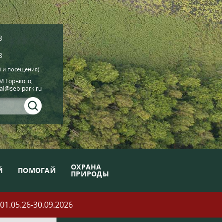
8
8
й и посещения)
.М.Горького,
ial@seb-park.ru
ОХРАНА
Й
ПОМОГАЙ
ПРИРОДЫ
05.26-30.09.2026