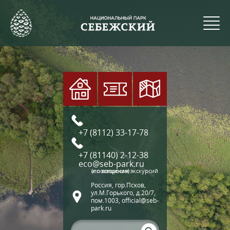
+7 (8112) 33-17-78
+7 (81140) 2-12-38
eco@seb-park.ru
(по вопросам экскурсий и посещения)
Россия, гор.Псков,
ул.М.Горького, д.20/7,
пом.1003, official@seb-
park.ru