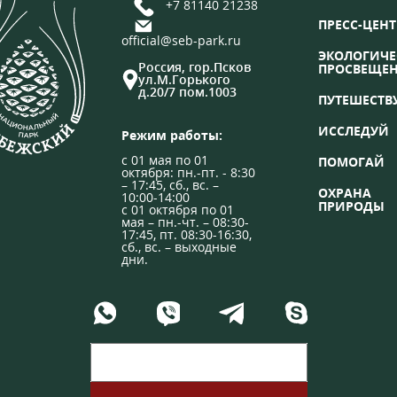
+7 81140 21238
ПРЕСС-ЦЕНТ
official@seb-park.ru
ЭКОЛОГИЧЕ
Россия, гор.Псков
ПРОСВЕЩЕ
ул.М.Горького
д.20/7 пом.1003
ПУТЕШЕСТВ
ИССЛЕДУЙ
Режим работы:
с 01 мая по 01
ПОМОГАЙ
октября: пн.-пт. - 8:30
– 17:45, сб., вс. –
ОХРАНА
10:00-14:00
ПРИРОДЫ
с 01 октября по 01
мая – пн.-чт. – 08:30-
17:45, пт. 08:30-16:30,
сб., вс. – выходные
дни.