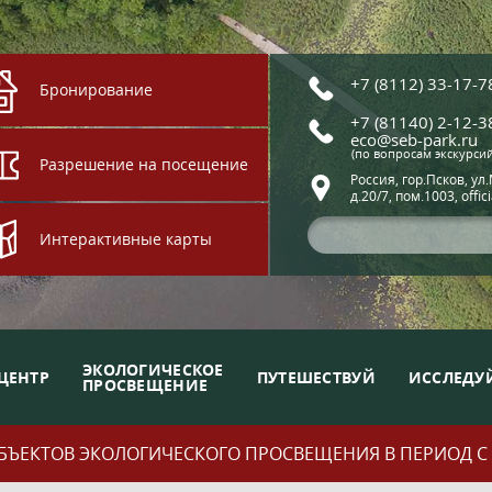
+7 (8112) 33-17-7
Бронирование
+7 (81140) 2-12-3
eco@seb-park.ru
(по вопросам экскурси
Разрешение на посещение
Россия, гор.Псков, ул
д.20/7, пом.1003, offic
Интерактивные карты
ЭКОЛОГИЧЕСКОЕ
ЦЕНТР
ПУТЕШЕСТВУЙ
ИССЛЕДУ
ПРОСВЕЩЕНИЕ
ЪЕКТОВ ЭКОЛОГИЧЕСКОГО ПРОСВЕЩЕНИЯ В ПЕРИОД С 01.