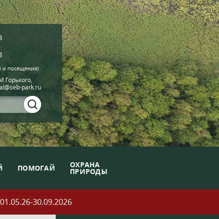
8
8
й и посещения)
.М.Горького,
ial@seb-park.ru
ОХРАНА
Й
ПОМОГАЙ
ПРИРОДЫ
05.26-30.09.2026