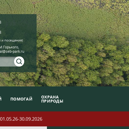
8
8
й и посещения)
.М.Горького,
ial@seb-park.ru
ОХРАНА
Й
ПОМОГАЙ
ПРИРОДЫ
05.26-30.09.2026