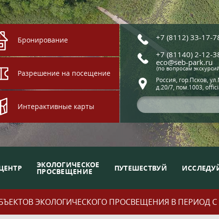
+7 (8112) 33-17-7
Бронирование
+7 (81140) 2-12-3
eco@seb-park.ru
(по вопросам экскурси
Разрешение на посещение
Россия, гор.Псков, ул
д.20/7, пом.1003, offic
Интерактивные карты
ЭКОЛОГИЧЕСКОЕ
ЦЕНТР
ПУТЕШЕСТВУЙ
ИССЛЕДУ
ПРОСВЕЩЕНИЕ
ЪЕКТОВ ЭКОЛОГИЧЕСКОГО ПРОСВЕЩЕНИЯ В ПЕРИОД С 01.