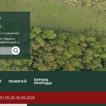
8
8
й и посещения)
.М.Горького,
ial@seb-park.ru
ОХРАНА
Й
ПОМОГАЙ
ПРИРОДЫ
05.26-30.09.2026