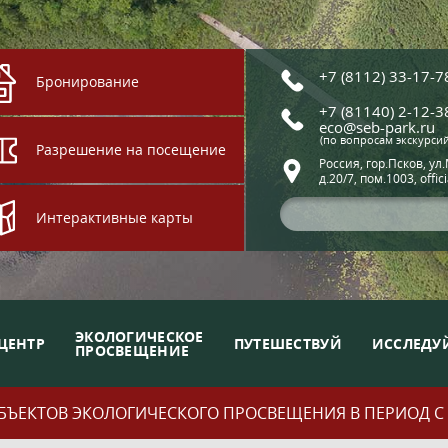
+7 (8112) 33-17-7
Бронирование
+7 (81140) 2-12-3
eco@seb-park.ru
(по вопросам экскурси
Разрешение на посещение
Россия, гор.Псков, ул
д.20/7, пом.1003, offic
Интерактивные карты
ЭКОЛОГИЧЕСКОЕ
ЦЕНТР
ПУТЕШЕСТВУЙ
ИССЛЕДУ
ПРОСВЕЩЕНИЕ
ЪЕКТОВ ЭКОЛОГИЧЕСКОГО ПРОСВЕЩЕНИЯ В ПЕРИОД С 01.