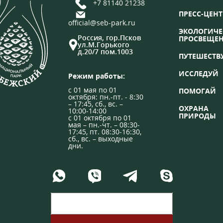
+7 81140 21238
ПРЕСС-ЦЕНТ
official@seb-park.ru
ЭКОЛОГИЧЕ
Россия, гор.Псков
ПРОСВЕЩЕ
ул.М.Горького
д.20/7 пом.1003
ПУТЕШЕСТВ
ИССЛЕДУЙ
Режим работы:
с 01 мая по 01
ПОМОГАЙ
октября: пн.-пт. - 8:30
– 17:45, сб., вс. –
ОХРАНА
10:00-14:00
ПРИРОДЫ
с 01 октября по 01
мая – пн.-чт. – 08:30-
17:45, пт. 08:30-16:30,
сб., вс. – выходные
дни.