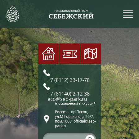
+7 (8112) 33-17-78
+7 (81140) 2-12-38
eco@seb-park.ru
(по вопросам экскурсий и посещения)
Россия, гор.Псков,
ул.М.Горького, д.20/7,
пом.1003, official@seb-
park.ru