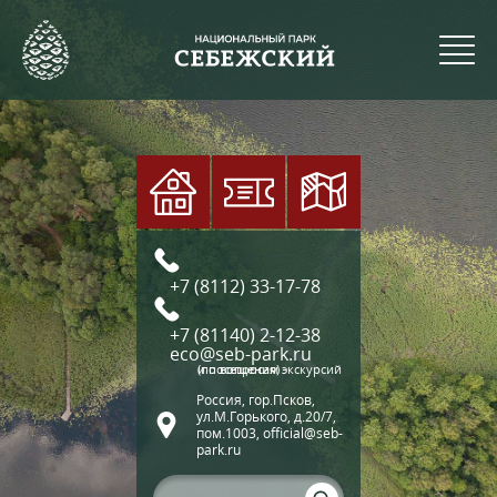
+7 (8112) 33-17-78
+7 (81140) 2-12-38
eco@seb-park.ru
(по вопросам экскурсий и посещения)
Россия, гор.Псков,
ул.М.Горького, д.20/7,
пом.1003, official@seb-
park.ru