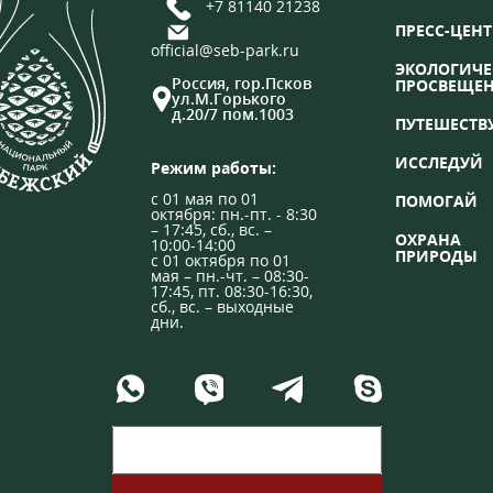
+7 81140 21238
ПРЕСС-ЦЕНТ
official@seb-park.ru
ЭКОЛОГИЧЕ
Россия, гор.Псков
ПРОСВЕЩЕ
ул.М.Горького
д.20/7 пом.1003
ПУТЕШЕСТВ
ИССЛЕДУЙ
Режим работы:
с 01 мая по 01
ПОМОГАЙ
октября: пн.-пт. - 8:30
– 17:45, сб., вс. –
ОХРАНА
10:00-14:00
ПРИРОДЫ
с 01 октября по 01
мая – пн.-чт. – 08:30-
17:45, пт. 08:30-16:30,
сб., вс. – выходные
дни.