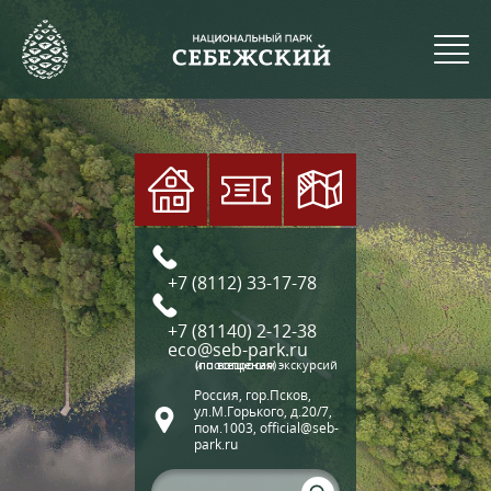
+7 (8112) 33-17-78
+7 (81140) 2-12-38
eco@seb-park.ru
(по вопросам экскурсий и посещения)
Россия, гор.Псков,
ул.М.Горького, д.20/7,
пом.1003, official@seb-
park.ru