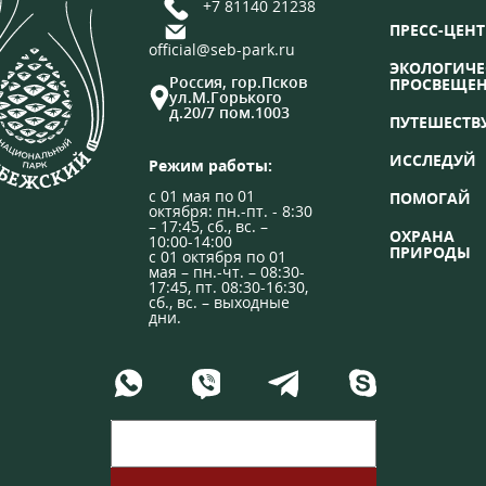
+7 81140 21238
ПРЕСС-ЦЕНТ
official@seb-park.ru
ЭКОЛОГИЧЕ
Россия, гор.Псков
ПРОСВЕЩЕ
ул.М.Горького
д.20/7 пом.1003
ПУТЕШЕСТВ
ИССЛЕДУЙ
Режим работы:
с 01 мая по 01
ПОМОГАЙ
октября: пн.-пт. - 8:30
– 17:45, сб., вс. –
ОХРАНА
10:00-14:00
ПРИРОДЫ
с 01 октября по 01
мая – пн.-чт. – 08:30-
17:45, пт. 08:30-16:30,
сб., вс. – выходные
дни.