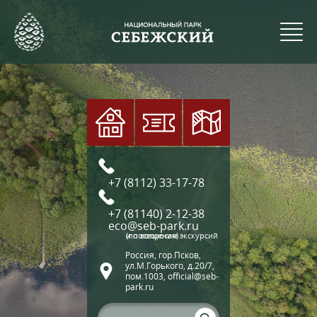
+7 (8112) 33-17-78
+7 (81140) 2-12-38
eco@seb-park.ru
(по вопросам экскурсий и посещения)
Россия, гор.Псков,
ул.М.Горького, д.20/7,
пом.1003, official@seb-
park.ru