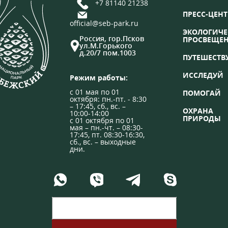
+7 81140 21238
ПРЕСС-ЦЕНТ
official@seb-park.ru
ЭКОЛОГИЧЕ
Россия, гор.Псков
ПРОСВЕЩЕ
ул.М.Горького
д.20/7 пом.1003
ПУТЕШЕСТВ
ИССЛЕДУЙ
Режим работы:
с 01 мая по 01
ПОМОГАЙ
октября: пн.-пт. - 8:30
– 17:45, сб., вс. –
ОХРАНА
10:00-14:00
ПРИРОДЫ
с 01 октября по 01
мая – пн.-чт. – 08:30-
17:45, пт. 08:30-16:30,
сб., вс. – выходные
дни.