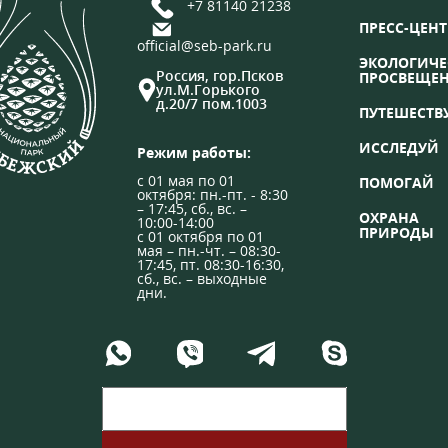
+7 81140 21238
ПРЕСС-ЦЕНТ
official@seb-park.ru
ЭКОЛОГИЧЕ
Россия, гор.Псков
ПРОСВЕЩЕ
ул.М.Горького
д.20/7 пом.1003
ПУТЕШЕСТВ
ИССЛЕДУЙ
Режим работы:
с 01 мая по 01
ПОМОГАЙ
октября: пн.-пт. - 8:30
– 17:45, сб., вс. –
ОХРАНА
10:00-14:00
ПРИРОДЫ
с 01 октября по 01
мая – пн.-чт. – 08:30-
17:45, пт. 08:30-16:30,
сб., вс. – выходные
дни.