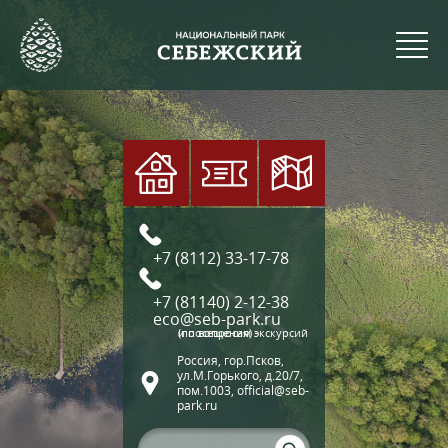
+7 (8112) 33-17-78
+7 (81140) 2-12-38
eco@seb-park.ru
(по вопросам экскурсий и посещения)
Россия, гор.Псков,
ул.М.Горького, д.20/7,
пом.1003, official@seb-
park.ru