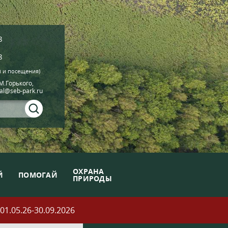
8
8
й и посещения)
.М.Горького,
ial@seb-park.ru
ОХРАНА
Й
ПОМОГАЙ
ПРИРОДЫ
05.26-30.09.2026