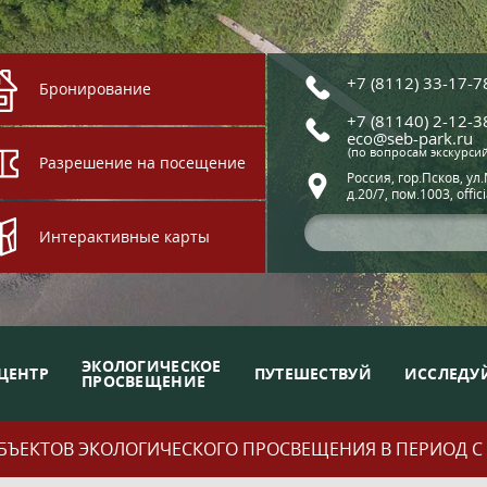
+7 (8112) 33-17-7
Бронирование
+7 (81140) 2-12-3
eco@seb-park.ru
(по вопросам экскурси
Разрешение на посещение
Россия, гор.Псков, ул
д.20/7, пом.1003, offic
Интерактивные карты
ЭКОЛОГИЧЕСКОЕ
ЦЕНТР
ПУТЕШЕСТВУЙ
ИССЛЕДУ
ПРОСВЕЩЕНИЕ
ЪЕКТОВ ЭКОЛОГИЧЕСКОГО ПРОСВЕЩЕНИЯ В ПЕРИОД С 01.