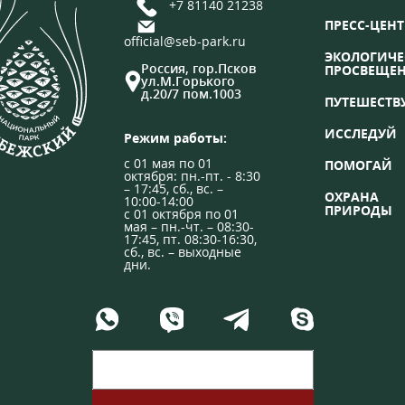
+7 81140 21238
ПРЕСС-ЦЕНТ
official@seb-park.ru
ЭКОЛОГИЧЕ
Россия, гор.Псков
ПРОСВЕЩЕ
ул.М.Горького
д.20/7 пом.1003
ПУТЕШЕСТВ
ИССЛЕДУЙ
Режим работы:
с 01 мая по 01
ПОМОГАЙ
октября: пн.-пт. - 8:30
– 17:45, сб., вс. –
ОХРАНА
10:00-14:00
ПРИРОДЫ
с 01 октября по 01
мая – пн.-чт. – 08:30-
17:45, пт. 08:30-16:30,
сб., вс. – выходные
дни.