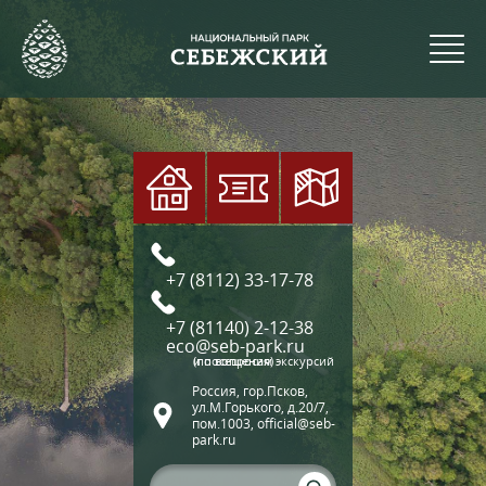
+7 (8112) 33-17-78
+7 (81140) 2-12-38
eco@seb-park.ru
(по вопросам экскурсий и посещения)
Россия, гор.Псков,
ул.М.Горького, д.20/7,
пом.1003, official@seb-
park.ru