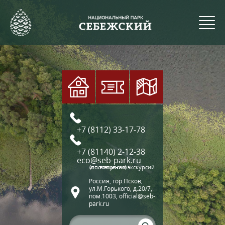
+7 (8112) 33-17-78
+7 (81140) 2-12-38
eco@seb-park.ru
(по вопросам экскурсий и посещения)
Россия, гор.Псков,
ул.М.Горького, д.20/7,
пом.1003, official@seb-
park.ru