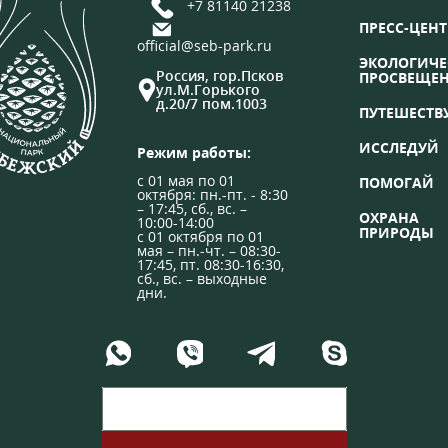
+7 81140 21238
ПРЕСС-ЦЕНТ
official@seb-park.ru
ЭКОЛОГИЧЕ
Россия, гор.Псков
ПРОСВЕЩЕ
ул.М.Горького
д.20/7 пом.1003
ПУТЕШЕСТВ
ИССЛЕДУЙ
Режим работы:
с 01 мая по 01
ПОМОГАЙ
октября: пн.-пт. - 8:30
– 17:45, сб., вс. –
ОХРАНА
10:00-14:00
ПРИРОДЫ
с 01 октября по 01
мая – пн.-чт. – 08:30-
17:45, пт. 08:30-16:30,
сб., вс. – выходные
дни.