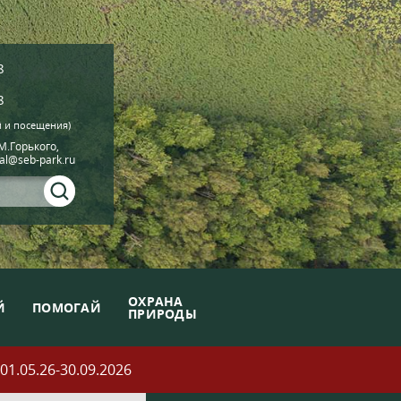
8
8
й и посещения)
.М.Горького,
ial@seb-park.ru
ОХРАНА
Й
ПОМОГАЙ
ПРИРОДЫ
05.26-30.09.2026