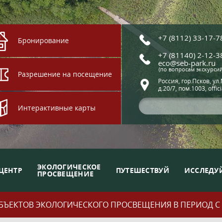
+7 (8112) 33-17-7
Бронирование
+7 (81140) 2-12-3
eco@seb-park.ru
(по вопросам экскурси
Разрешение на посещение
Россия, гор.Псков, ул
д.20/7, пом.1003, offic
Интерактивные карты
ЭКОЛОГИЧЕСКОЕ
ЦЕНТР
ПУТЕШЕСТВУЙ
ИССЛЕДУ
ПРОСВЕЩЕНИЕ
ЪЕКТОВ ЭКОЛОГИЧЕСКОГО ПРОСВЕЩЕНИЯ В ПЕРИОД С 01.