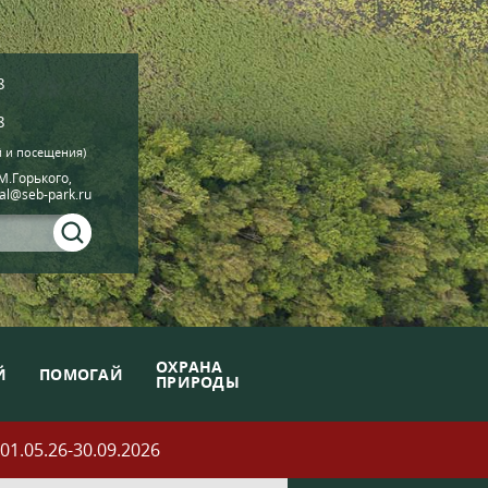
8
8
й и посещения)
.М.Горького,
ial@seb-park.ru
ОХРАНА
Й
ПОМОГАЙ
ПРИРОДЫ
05.26-30.09.2026