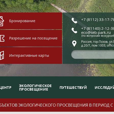
+7 (8112) 33-17-7
Бронирование
+7 (81140) 2-12-3
eco@seb-park.ru
(по вопросам экскурси
Разрешение на посещение
Россия, гор.Псков, ул
д.20/7, пом.1003, offic
Интерактивные карты
ЭКОЛОГИЧЕСКОЕ
ЦЕНТР
ПУТЕШЕСТВУЙ
ИССЛЕДУ
ПРОСВЕЩЕНИЕ
ЪЕКТОВ ЭКОЛОГИЧЕСКОГО ПРОСВЕЩЕНИЯ В ПЕРИОД С 01.