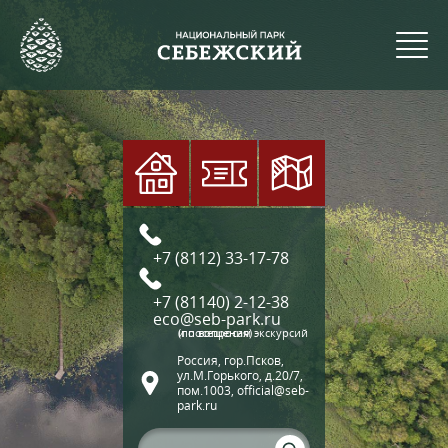
+7 (8112) 33-17-78
+7 (81140) 2-12-38
eco@seb-park.ru
(по вопросам экскурсий и посещения)
Россия, гор.Псков,
ул.М.Горького, д.20/7,
пом.1003, official@seb-
park.ru