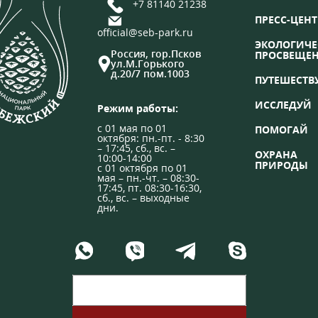
+7 81140 21238
ПРЕСС-ЦЕНТ
official@seb-park.ru
ЭКОЛОГИЧЕ
Россия, гор.Псков
ПРОСВЕЩЕ
ул.М.Горького
д.20/7 пом.1003
ПУТЕШЕСТВ
ИССЛЕДУЙ
Режим работы:
с 01 мая по 01
ПОМОГАЙ
октября: пн.-пт. - 8:30
– 17:45, сб., вс. –
ОХРАНА
10:00-14:00
ПРИРОДЫ
с 01 октября по 01
мая – пн.-чт. – 08:30-
17:45, пт. 08:30-16:30,
сб., вс. – выходные
дни.