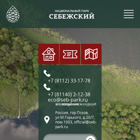
+7 (8112) 33-17-78
+7 (81140) 2-12-38
eco@seb-park.ru
(по вопросам экскурсий и посещения)
Россия, гор.Псков,
ул.М.Горького, д.20/7,
пом.1003, official@seb-
park.ru