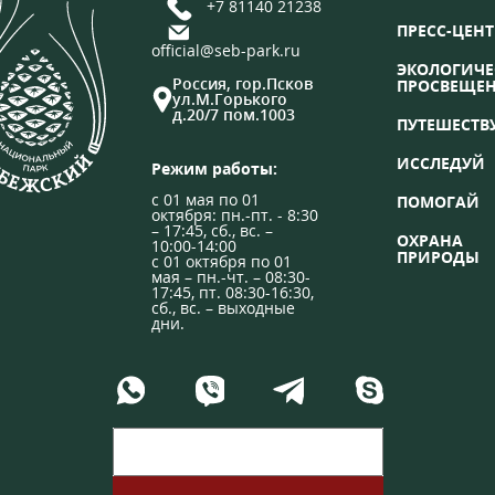
+7 81140 21238
ПРЕСС-ЦЕНТ
official@seb-park.ru
ЭКОЛОГИЧЕ
Россия, гор.Псков
ПРОСВЕЩЕ
ул.М.Горького
д.20/7 пом.1003
ПУТЕШЕСТВ
ИССЛЕДУЙ
Режим работы:
с 01 мая по 01
ПОМОГАЙ
октября: пн.-пт. - 8:30
– 17:45, сб., вс. –
ОХРАНА
10:00-14:00
ПРИРОДЫ
с 01 октября по 01
мая – пн.-чт. – 08:30-
17:45, пт. 08:30-16:30,
сб., вс. – выходные
дни.