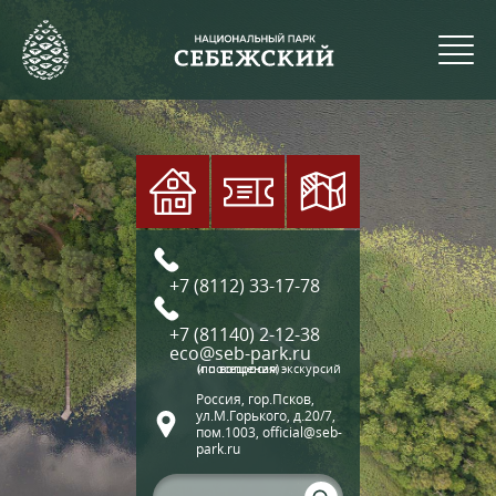
+7 (8112) 33-17-78
+7 (81140) 2-12-38
eco@seb-park.ru
(по вопросам экскурсий и посещения)
Россия, гор.Псков,
ул.М.Горького, д.20/7,
пом.1003, official@seb-
park.ru