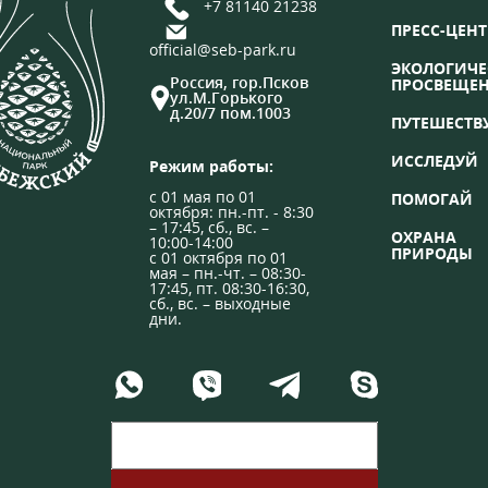
+7 81140 21238
ПРЕСС-ЦЕНТ
official@seb-park.ru
ЭКОЛОГИЧЕ
Россия, гор.Псков
ПРОСВЕЩЕ
ул.М.Горького
д.20/7 пом.1003
ПУТЕШЕСТВ
ИССЛЕДУЙ
Режим работы:
с 01 мая по 01
ПОМОГАЙ
октября: пн.-пт. - 8:30
– 17:45, сб., вс. –
ОХРАНА
10:00-14:00
ПРИРОДЫ
с 01 октября по 01
мая – пн.-чт. – 08:30-
17:45, пт. 08:30-16:30,
сб., вс. – выходные
дни.