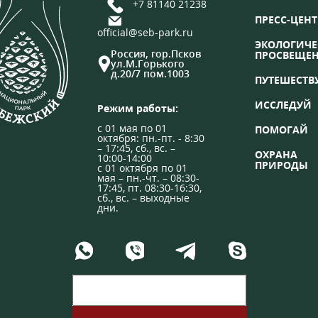
+7 81140 21238
ПРЕСС-ЦЕНТ
official@seb-park.ru
ЭКОЛОГИЧЕ
Россия, гор.Псков
ПРОСВЕЩЕ
ул.М.Горького
д.20/7 пом.1003
ПУТЕШЕСТВ
ИССЛЕДУЙ
Режим работы:
с 01 мая по 01
ПОМОГАЙ
октября: пн.-пт. - 8:30
– 17:45, сб., вс. –
ОХРАНА
10:00-14:00
ПРИРОДЫ
с 01 октября по 01
мая – пн.-чт. – 08:30-
17:45, пт. 08:30-16:30,
сб., вс. – выходные
дни.