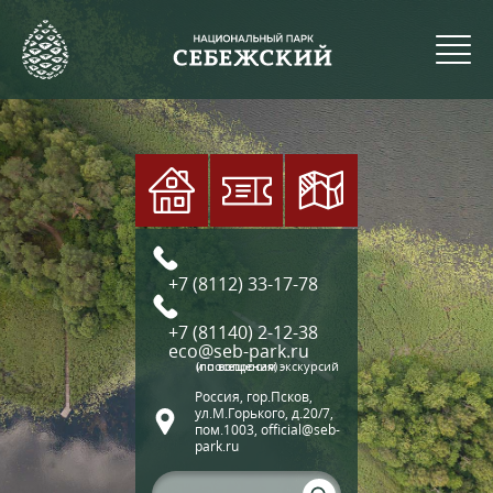
+7 (8112) 33-17-78
+7 (81140) 2-12-38
eco@seb-park.ru
(по вопросам экскурсий и посещения)
Россия, гор.Псков,
ул.М.Горького, д.20/7,
пом.1003, official@seb-
park.ru