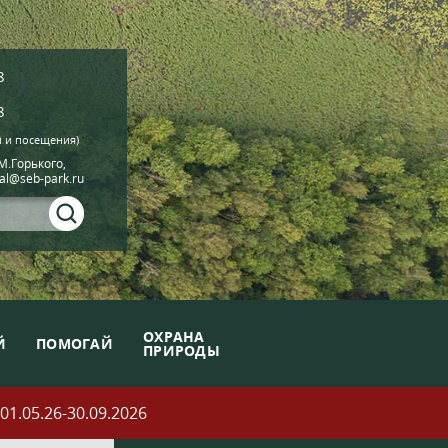
8
8
й и посещения)
.М.Горького,
ial@seb-park.ru
ОХРАНА
Й
ПОМОГАЙ
ПРИРОДЫ
05.26-30.09.2026