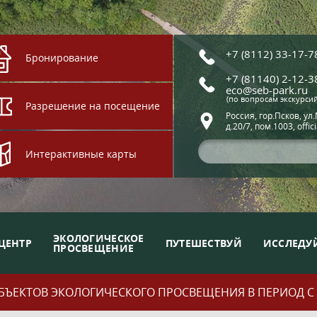
+7 (8112) 33-17-7
Бронирование
+7 (81140) 2-12-3
eco@seb-park.ru
(по вопросам экскурси
Разрешение на посещение
Россия, гор.Псков, ул
д.20/7, пом.1003, offic
Интерактивные карты
ЭКОЛОГИЧЕСКОЕ
ЦЕНТР
ПУТЕШЕСТВУЙ
ИССЛЕДУ
ПРОСВЕЩЕНИЕ
ЪЕКТОВ ЭКОЛОГИЧЕСКОГО ПРОСВЕЩЕНИЯ В ПЕРИОД С 01.