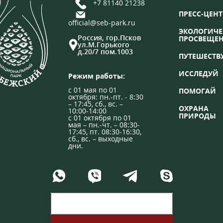
+7 81140 21238
ПРЕСС-ЦЕНТ
official@seb-park.ru
ЭКОЛОГИЧЕ
Россия, гор.Псков
ПРОСВЕЩЕ
ул.М.Горького
д.20/7 пом.1003
ПУТЕШЕСТВ
ИССЛЕДУЙ
Режим работы:
с 01 мая по 01
ПОМОГАЙ
октября: пн.-пт. - 8:30
– 17:45, сб., вс. –
ОХРАНА
10:00-14:00
ПРИРОДЫ
с 01 октября по 01
мая – пн.-чт. – 08:30-
17:45, пт. 08:30-16:30,
сб., вс. – выходные
дни.