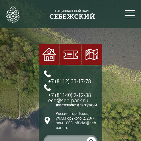
+7 (8112) 33-17-78
+7 (81140) 2-12-38
eco@seb-park.ru
(по вопросам экскурсий и посещения)
Россия, гор.Псков,
ул.М.Горького, д.20/7,
пом.1003, official@seb-
park.ru