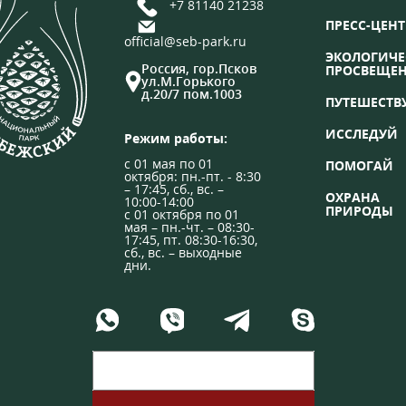
+7 81140 21238
ПРЕСС-ЦЕНТ
official@seb-park.ru
ЭКОЛОГИЧЕ
Россия, гор.Псков
ПРОСВЕЩЕ
ул.М.Горького
д.20/7 пом.1003
ПУТЕШЕСТВ
ИССЛЕДУЙ
Режим работы:
с 01 мая по 01
ПОМОГАЙ
октября: пн.-пт. - 8:30
– 17:45, сб., вс. –
ОХРАНА
10:00-14:00
ПРИРОДЫ
с 01 октября по 01
мая – пн.-чт. – 08:30-
17:45, пт. 08:30-16:30,
сб., вс. – выходные
дни.