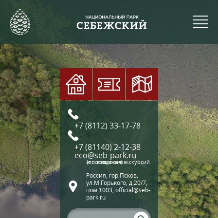
+7 (8112) 33-17-78
+7 (81140) 2-12-38
eco@seb-park.ru
(по вопросам экскурсий и посещения)
Россия, гор.Псков,
ул.М.Горького, д.20/7,
пом.1003, official@seb-
park.ru