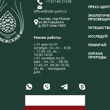
+7 81140 21238
ПРЕСС-ЦЕНТ
official@seb-park.ru
ЭКОЛОГИЧЕ
Россия, гор.Псков
ПРОСВЕЩЕ
ул.М.Горького
д.20/7 пом.1003
ПУТЕШЕСТВ
ИССЛЕДУЙ
Режим работы:
с 01 мая по 01
ПОМОГАЙ
октября: пн.-пт. - 8:30
– 17:45, сб., вс. –
ОХРАНА
10:00-14:00
ПРИРОДЫ
с 01 октября по 01
мая – пн.-чт. – 08:30-
17:45, пт. 08:30-16:30,
сб., вс. – выходные
дни.