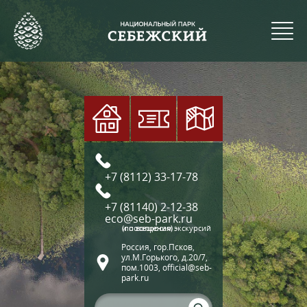
+7 (8112) 33-17-78
+7 (81140) 2-12-38
eco@seb-park.ru
(по вопросам экскурсий и посещения)
Россия, гор.Псков,
ул.М.Горького, д.20/7,
пом.1003, official@seb-
park.ru