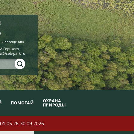
8
8
й и посещения)
.М.Горького,
ial@seb-park.ru
ОХРАНА
Й
ПОМОГАЙ
ПРИРОДЫ
05.26-30.09.2026