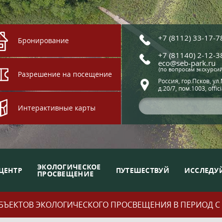
+7 (8112) 33-17-7
Бронирование
+7 (81140) 2-12-3
eco@seb-park.ru
(по вопросам экскурси
Разрешение на посещение
Россия, гор.Псков, ул
д.20/7, пом.1003, offic
Интерактивные карты
ЭКОЛОГИЧЕСКОЕ
ЦЕНТР
ПУТЕШЕСТВУЙ
ИССЛЕДУ
ПРОСВЕЩЕНИЕ
ЪЕКТОВ ЭКОЛОГИЧЕСКОГО ПРОСВЕЩЕНИЯ В ПЕРИОД С 01.