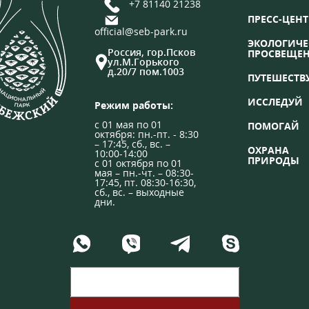
+7 81140 21238
ПРЕСС-ЦЕНТ
official@seb-park.ru
ЭКОЛОГИЧЕ
Россия, гор.Псков
ПРОСВЕЩЕ
ул.М.Горького
д.20/7 пом.1003
ПУТЕШЕСТВ
ИССЛЕДУЙ
Режим работы:
с 01 мая по 01
ПОМОГАЙ
октября: пн.-пт. - 8:30
– 17:45, сб., вс. –
ОХРАНА
10:00-14:00
ПРИРОДЫ
с 01 октября по 01
мая – пн.-чт. – 08:30-
17:45, пт. 08:30-16:30,
сб., вс. – выходные
дни.