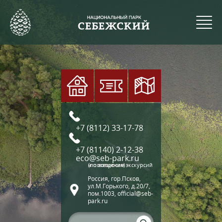
+7 (8112) 33-17-78
+7 (81140) 2-12-38
eco@seb-park.ru
(по вопросам экскурсий и посещения)
Россия, гор.Псков,
ул.М.Горького, д.20/7,
пом.1003, official@seb-
park.ru