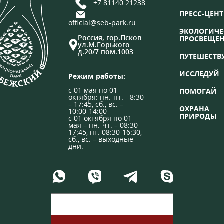
+7 81140 21238
ПРЕСС-ЦЕНТ
official@seb-park.ru
ЭКОЛОГИЧЕ
Россия, гор.Псков
ПРОСВЕЩЕ
ул.М.Горького
д.20/7 пом.1003
ПУТЕШЕСТВ
ИССЛЕДУЙ
Режим работы:
с 01 мая по 01
ПОМОГАЙ
октября: пн.-пт. - 8:30
– 17:45, сб., вс. –
ОХРАНА
10:00-14:00
ПРИРОДЫ
с 01 октября по 01
мая – пн.-чт. – 08:30-
17:45, пт. 08:30-16:30,
сб., вс. – выходные
дни.