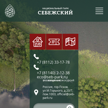
+7 (8112) 33-17-78
+7 (81140) 2-12-38
eco@seb-park.ru
(по вопросам экскурсий и посещения)
Россия, гор.Псков,
ул.М.Горького, д.20/7,
пом.1003, official@seb-
park.ru