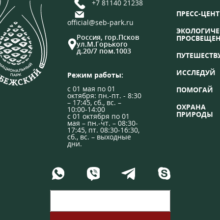
+7 81140 21238
ПРЕСС-ЦЕНТ
official@seb-park.ru
ЭКОЛОГИЧЕ
Россия, гор.Псков
ПРОСВЕЩЕ
ул.М.Горького
д.20/7 пом.1003
ПУТЕШЕСТВ
ИССЛЕДУЙ
Режим работы:
с 01 мая по 01
ПОМОГАЙ
октября: пн.-пт. - 8:30
– 17:45, сб., вс. –
ОХРАНА
10:00-14:00
ПРИРОДЫ
с 01 октября по 01
мая – пн.-чт. – 08:30-
17:45, пт. 08:30-16:30,
сб., вс. – выходные
дни.