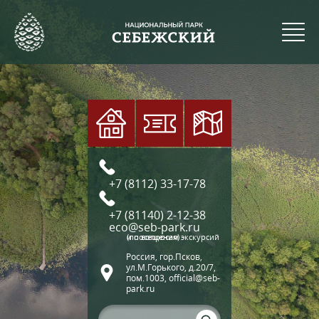
+7 (8112) 33-17-78
+7 (81140) 2-12-38
eco@seb-park.ru
(по вопросам экскурсий и посещения)
Россия, гор.Псков,
ул.М.Горького, д.20/7,
пом.1003, official@seb-
park.ru