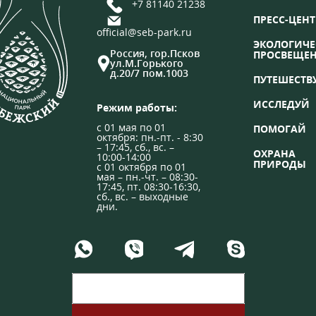
+7 81140 21238
ПРЕСС-ЦЕНТ
official@seb-park.ru
ЭКОЛОГИЧЕ
Россия, гор.Псков
ПРОСВЕЩЕ
ул.М.Горького
д.20/7 пом.1003
ПУТЕШЕСТВ
ИССЛЕДУЙ
Режим работы:
с 01 мая по 01
ПОМОГАЙ
октября: пн.-пт. - 8:30
– 17:45, сб., вс. –
ОХРАНА
10:00-14:00
ПРИРОДЫ
с 01 октября по 01
мая – пн.-чт. – 08:30-
17:45, пт. 08:30-16:30,
сб., вс. – выходные
дни.