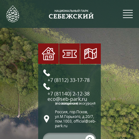
+7 (8112) 33-17-78
+7 (81140) 2-12-38
eco@seb-park.ru
(по вопросам экскурсий и посещения)
Россия, гор.Псков,
ул.М.Горького, д.20/7,
пом.1003, official@seb-
park.ru