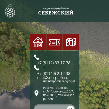
+7 (8112) 33-17-78
+7 (81140) 2-12-38
eco@seb-park.ru
(по вопросам экскурсий и посещения)
Россия, гор.Псков,
ул.М.Горького, д.20/7,
пом.1003, official@seb-
park.ru