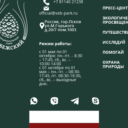
+7 81140 21238
ПРЕСС-ЦЕНТ
official@seb-park.ru
ЭКОЛОГИЧЕ
Россия, гор.Псков
ПРОСВЕЩЕ
ул.М.Горького
д.20/7 пом.1003
ПУТЕШЕСТВ
ИССЛЕДУЙ
Режим работы:
с 01 мая по 01
ПОМОГАЙ
октября: пн.-пт. - 8:30
– 17:45, сб., вс. –
ОХРАНА
10:00-14:00
ПРИРОДЫ
с 01 октября по 01
мая – пн.-чт. – 08:30-
17:45, пт. 08:30-16:30,
сб., вс. – выходные
дни.